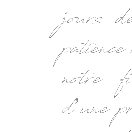
jours 
patience
notre f
d’une p