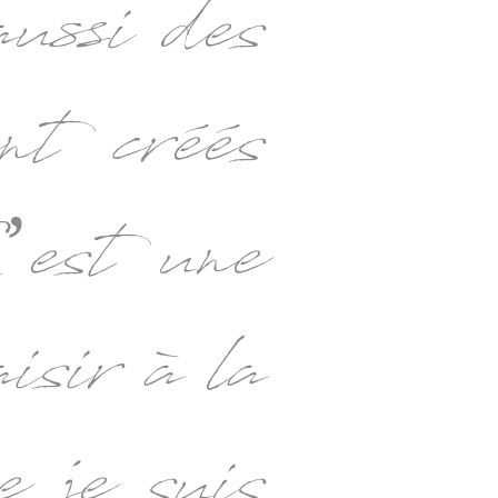
aussi des
ent créés
’est une
aisir à la
e je suis