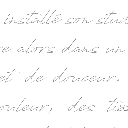
 installé son stu
e alors dans un 
 et de douceur
ouleur, des tis