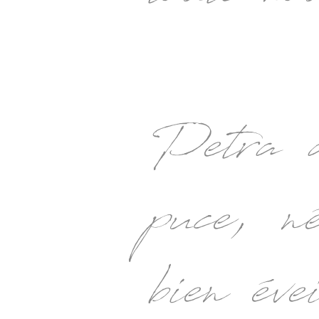
Petra a
puce, n
bien éve