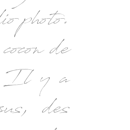
dio photo.
cocon de
. Il y a
sus, des