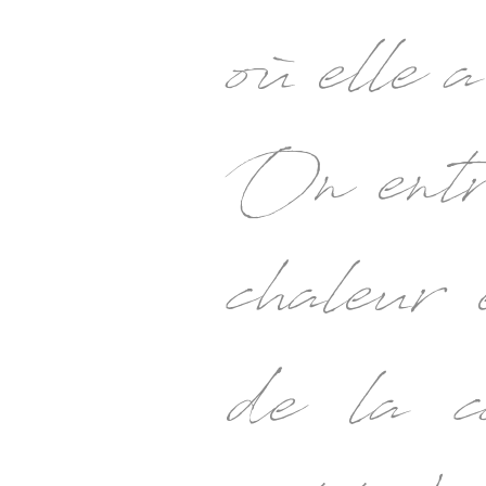
où elle a
On entr
chaleur
de la c