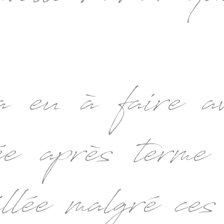
 eu à faire av
ée après terme
illée malgré ces