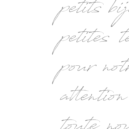
petits b
petites 
pour no
attention
toute no