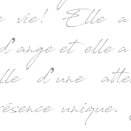
de vie! Elle a
 d’ange et elle a
ille d’une atte
résence unique.