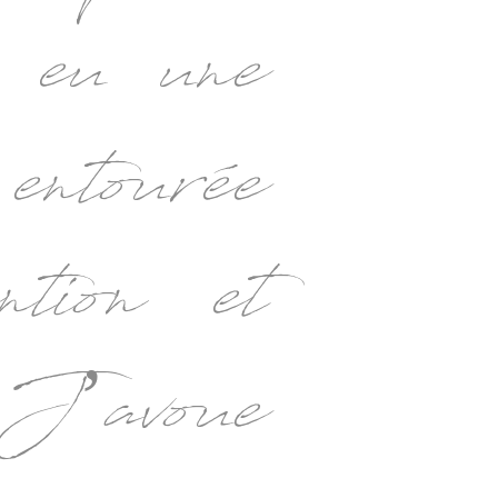
 eu une
 entourée
ntion et
 J’avoue