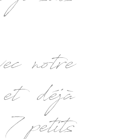
ec notre
 et déjà
 7 petits