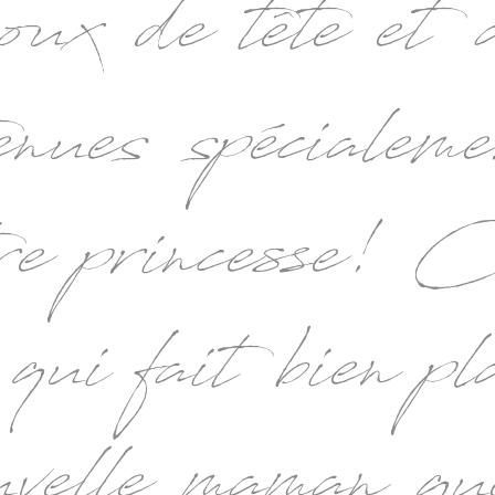
ijoux de tête et 
tenues spécialem
tre princesse! C
 qui fait bien pl
uvelle maman qu