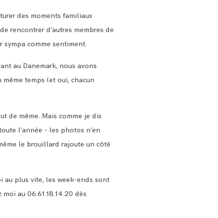
apturer des moments familiaux
et de rencontrer d’autres membres de
uper sympa comme sentiment.
vivant au Danemark, nous avons
 en même temps (et oui, chacun
 tout de même. Mais comme je dis
 toute l’année – les photos n’en
 même le brouillard rajoute un côté
oi
au plus vite, les week-ends sont
z moi au 06.61.18.14.20 dès