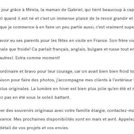
e jour grâce à Mirela, la maman de Gabriel, qui tient beaucoup à c
l quand il est né et c’est un immense plaisir de le revoir grandir 
e que je commence à en faire un peu partie aussi, c’est vraiment s
’avoir eu ses parents pour les fêtes en visite en France. Son frère 
ale que froide! Ca parlait français, anglais, bulgare et russe tout
d’autres). Extra comme moment!
aordinaire et bravo pour leur courage, car on avait bien bien froid
saison pour faire des photos, j’accompagne mes clients à l’extérieur
plus originales. La lumière en hiver est bien plus jolie qu’en été et
 pas en été sous le soleil battant.
éer des souvenirs originaux avec votre famille élargie,
contactez-m
avance. Mes prochaines disponibilités sont en mars et avril. Appele
étail de vos projets et vos envies.