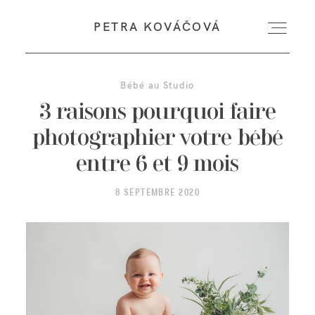
PETRA KOVÁČOVÁ
PETRA KOVÁČOVÁ
Bébé au Studio
Accueil
3 raisons pourquoi faire
photographier votre bébé
A propos
entre 6 et 9 mois
8 SEPTEMBRE 2020
Expériences
Vos Histoires
Infos